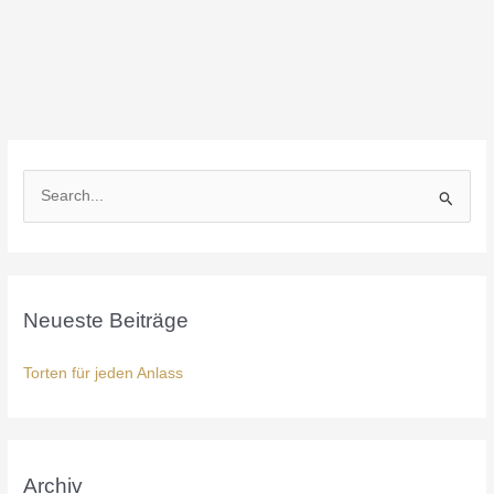
S
u
c
h
Neueste Beiträge
e
n
Torten für jeden Anlass
n
a
c
h
Archiv