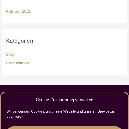
:
Februar 2025
Kategorien
Blog
Produktinfos
Cookie-Zustimmung verwalten
AGB
Datenschutz
Wir verwenden Cookies, um unsere Website und unseren Service zu
Impressum
optimieren.